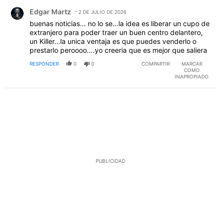
Comentario de Edgar Martz.
Edgar Martz
2 DE JULIO DE 2026
buenas noticias... no lo se...la idea es liberar un cupo de
extranjero para poder traer un buen centro delantero,
un Killer...la unica ventaja es que puedes venderlo o
prestarlo peroooo....yo creeria que es mejor que saliera
RESPONDER
0
0
COMPARTIR
MARCAR
COMO
INAPROPIADO
PUBLICIDAD