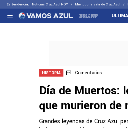
Es tendencia
:
Noticias Cruz Azul HOY
Mier podría salir de Cruz Azul
ULTIMA
NACIONAL
FUERA DE LA LIGA
LOS OTR
Liga MX
Concachampions
Futbol F
Apertura 2026
Leagues Cup
Fuerzas 
Más noticias
EX Cruz Azul
Cruz Azul
Selección Mexicana
Comentarios
HISTORIA
Día de Muertos: l
que murieron de 
Grandes leyendas de Cruz Azul per