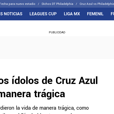
Fecha para nuevo estadio
Dichos DT Philadelphia
Cruz Azul vs Philadelphia
S NOTICIAS
LEAGUES CUP
LIGA MX
FEMENIL
F
OS FRENTES
CELESTES
PUBLICIDAD
emenil
Joel Huiqui
Básicas
Erik Lira
 Hidalgo
Charly Rodríguez
os ídolos de Cruz Azul
manera trágica
dieron la vida de manera trágica, como