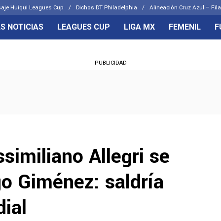
aje Huiqui Leagues Cup
Dichos DT Philadelphia
Alineación Cruz Azul – Fila
S NOTICIAS
LEAGUES CUP
LIGA MX
FEMENIL
F
OS FRENTES
CELESTES
PUBLICIDAD
emenil
Joel Huiqui
Básicas
Erik Lira
 Hidalgo
Charly Rodríguez
similiano Allegri se
go Giménez: saldría
ial