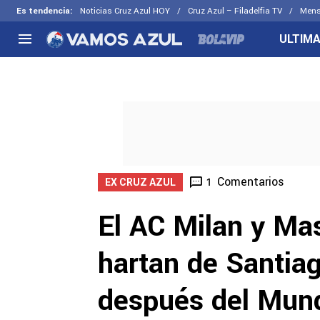
Es tendencia
:
Noticias Cruz Azul HOY
Cruz Azul – Filadelfia TV
Mens
ULTIMA
NACIONAL
FUERA DE LA LIGA
LOS OTR
Liga MX
Concachampions
Futbol F
Apertura 2026
Leagues Cup
Fuerzas 
Más noticias
EX Cruz Azul
Cruz Azul
Selección Mexicana
Comentarios
1
EX CRUZ AZUL
El AC Milan y Mas
hartan de Santia
después del Mund