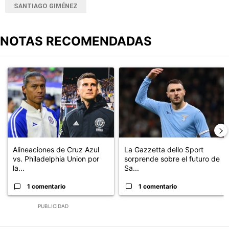
SANTIAGO GIMÉNEZ
NOTAS RECOMENDADAS
Este listado muestra los artículos con más comentarios en los últimos
Un artículo de tendencia con el título "Alineaciones de Cruz Azul 
Un artículo de tendencia con el t
Alineaciones de Cruz Azul
La Gazzetta dello Sport
vs. Philadelphia Union por
sorprende sobre el futuro de
la...
Sa...
1 comentario
1 comentario
PUBLICIDAD