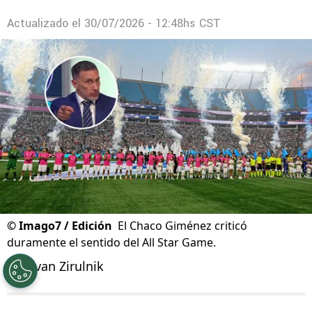
estadio
Velázquez le puso fecha al nuevo estadio y
lanzó un palo a Billy Álvarez
Actualizado el
30/07/2026 - 12:48hs CST
©
Imago7 / Edición
El Chaco Giménez criticó
duramente el sentido del All Star Game.