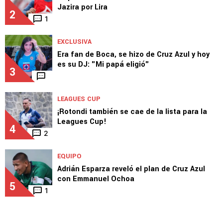
1
5
MERCADO
La postura de Cruz Azul tras la oferta del Al
Jazira por Lira
2
1
EXCLUSIVA
Era fan de Boca, se hizo de Cruz Azul y hoy
es su DJ: "Mi papá eligió"
3
LEAGUES CUP
¡Rotondi también se cae de la lista para la
Leagues Cup!
4
2
EQUIPO
Adrián Esparza reveló el plan de Cruz Azul