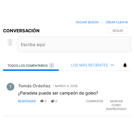
INICIAR SESIÓN
|
CREAR CUENTA
CONVERSACIÓN
SIGA ESTA C
SEGUIR
LOS MÁS RECIENTES
TODOS LOS COMENTARIOS
1
Todos los comentarios
Comentario de Tomás Ordoñez.
Tomás Ordoñez
MARCH 4, 2026
¿Paradela puede ser campeón de goleo?
RESPONDER
0
0
COMPARTIR
MARCAR
COMO
INAPROPIADO