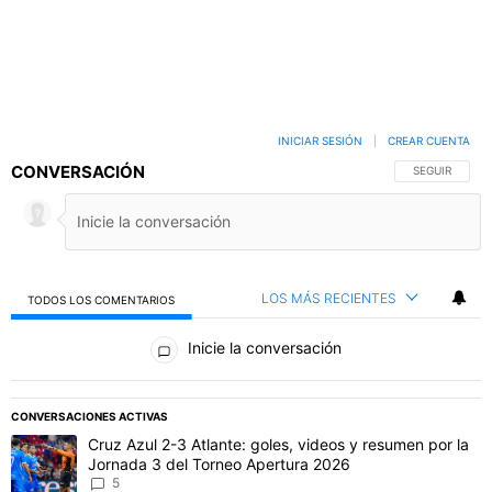
INICIAR SESIÓN
|
CREAR CUENTA
CONVERSACIÓN
SIGA ESTA C
SEGUIR
LOS MÁS RECIENTES
TODOS LOS COMENTARIOS
Todos los comentarios
Inicie la conversación
PUBLICIDAD