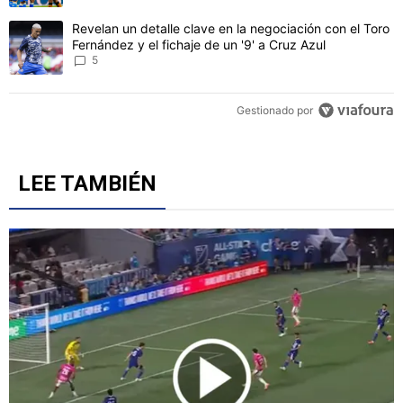
CONVERSACIONES ACTIVAS
Este listado muestra los artículos con más comentarios en los último
Un artículo de tendencia con el título "Cruz Azul 2-3 Atlante: gol
Cruz Azul 2-3 Atlante: goles, videos y resumen por la
Jornada 3 del Torneo Apertura 2026
5
Un artículo de tendencia con el título "Revelan un detalle clave en 
Revelan un detalle clave en la negociación con el Toro
Fernández y el fichaje de un '9' a Cruz Azul
5
Gestionado por
LEE TAMBIÉN