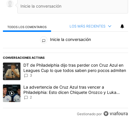
LOS MÁS RECIENTES
TODOS LOS COMENTARIOS
Todos los comentarios
Inicie la conversación
PUBLICIDAD
CONVERSACIONES ACTIVAS
Este listado muestra los artículos con más comentarios en los último
Un artículo de tendencia con el título "DT de Philadelphia dijo t
DT de Philadelphia dijo tras perder con Cruz Azul en
Leagues Cup lo que todos saben pero pocos admiten
3
Un artículo de tendencia con el título "La advertencia de Cruz Azu
La advertencia de Cruz Azul tras vencer a
Philadelphia: Esto dicen Chiquete Orozco y Luka
Romero
2