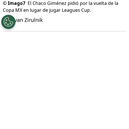
©
Imago7
El Chaco Giménez pidió por la vuelta de la
Copa MX en lugar de jugar Leagues Cup.
Por
Ivan Zirulnik
Síguenos en Google
La
Leagues Cup 2026
volvió a encender una
discusión que crece partido a partido
.
Mientras busca consolidarse como
espectáculo internacional entre la Liga MX y la
MLS,
cada vez son más las voces que