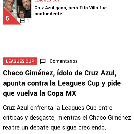
Guiño de Brunetta a Cruz Azul: "Estoy a
disposición"
4
2
LEAGUES CUP
Cruz Azul ganó, pero Tito Villa fue
contundente
5
1
Comentarios
LEAGUES CUP
Chaco Giménez, ídolo de Cruz Azul,
apunta contra la Leagues Cup y pide
que vuelva la Copa MX