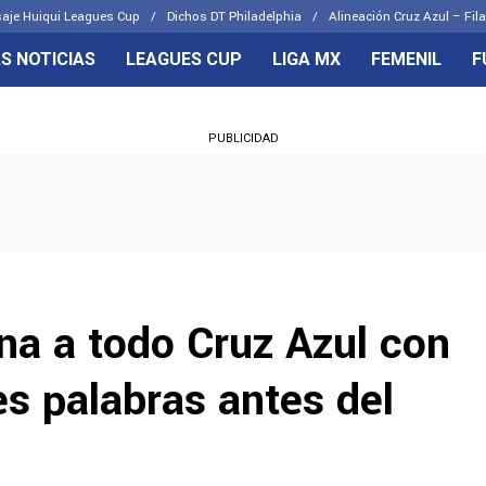
aje Huiqui Leagues Cup
Dichos DT Philadelphia
Alineación Cruz Azul – Fila
S NOTICIAS
LEAGUES CUP
LIGA MX
FEMENIL
F
OS FRENTES
CELESTES
PUBLICIDAD
emenil
Joel Huiqui
Básicas
Erik Lira
 Hidalgo
Charly Rodríguez
ona a todo Cruz Azul con
s palabras antes del