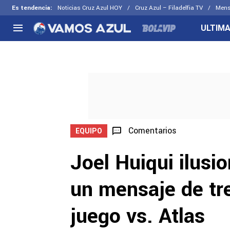
Es tendencia
:
Noticias Cruz Azul HOY
Cruz Azul – Filadelfia TV
Mens
ULTIMA
NACIONAL
FUERA DE LA LIGA
LOS OTR
Liga MX
Concachampions
Futbol F
Apertura 2026
Leagues Cup
Fuerzas 
Más noticias
EX Cruz Azul
Cruz Azul
Selección Mexicana
Comentarios
EQUIPO
Joel Huiqui ilusi
un mensaje de tre
juego vs. Atlas