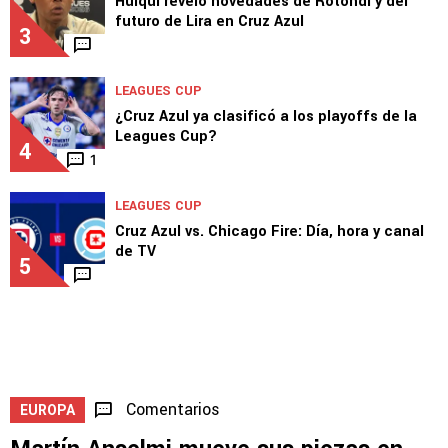
2
LEAGUES CUP
Huiqui reveló novedades de Rotondi y del
futuro de Lira en Cruz Azul
3
LEAGUES CUP
¿Cruz Azul ya clasificó a los playoffs de la
Leagues Cup?
4
1
LEAGUES CUP
Cruz Azul vs. Chicago Fire: Día, hora y canal
de TV
5