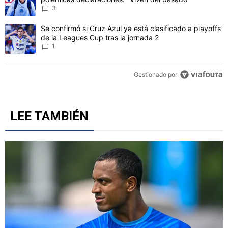
CONVERSACIONES ACTIVAS
Este listado muestra los artículos con más comentarios en los último
Un artículo de tendencia con el título "Jürgen Damm cuestionó la 
Jürgen Damm cuestionó la grandeza de Cruz Azul con
polémicas declaraciones: "Viven del pasado"
3
Un artículo de tendencia con el título "Se confirmó si Cruz Azul ya 
Se confirmó si Cruz Azul ya está clasificado a playoffs
de la Leagues Cup tras la jornada 2
1
Gestionado por
LEE TAMBIÉN