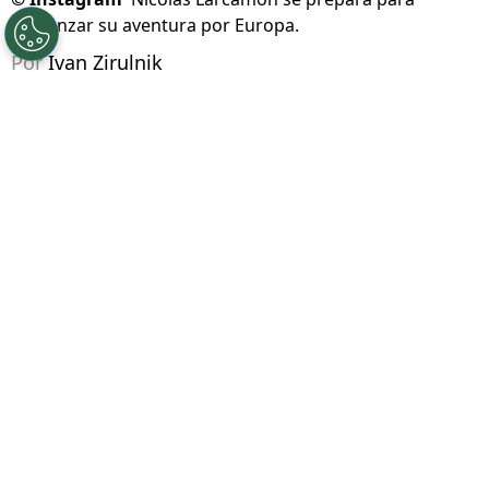
©
Instagram
Nicolás Larcamón se prepara para
comenzar su aventura por Europa.
Por
Ivan Zirulnik
Síguenos en Google
Cruz Azul vive días de estabilidad y ambición,
con la mira puesta en seguir sumando títulos
tras haber vuelto a la cima del futbol
mexicano
. En La Noria, el ambiente es de
confianza y continuidad, con un proyecto que