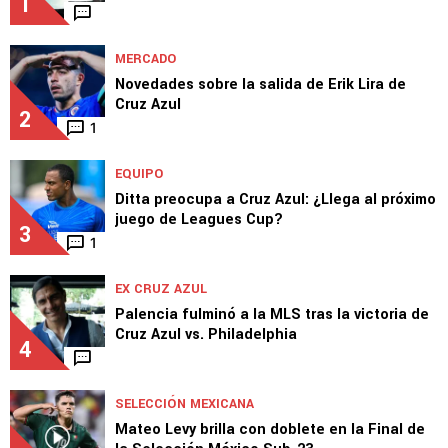
NOTICIAS
Cruz Azul HOY, 8 de agosto: Ditta, Rotondi y
Lira
1
MERCADO
Novedades sobre la salida de Erik Lira de
Cruz Azul
2
1
EQUIPO
Ditta preocupa a Cruz Azul: ¿Llega al próximo
juego de Leagues Cup?
3
1
EX CRUZ AZUL
Palencia fulminó a la MLS tras la victoria de
Cruz Azul vs. Philadelphia
4