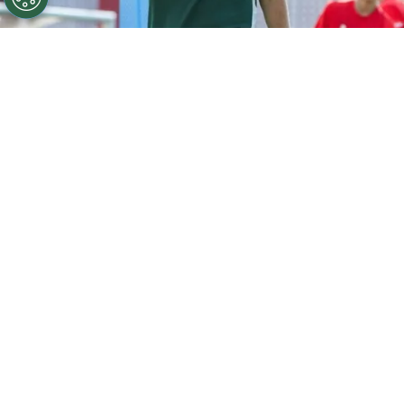
©
Instagram
Nicolás Larcamón se prepara para
comenzar su aventura por Europa.
Por
Ivan Zirulnik
Síguenos en Google
Cruz Azul vive días de estabilidad y ambición,
con la mira puesta en seguir sumando títulos
tras haber vuelto a la cima del futbol
mexicano
. En La Noria, el ambiente es de
confianza y continuidad, con un proyecto que
parece haber encontrado rumbo tras semanas