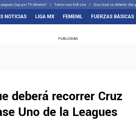
Leagues Cup por TV Abierta?
Temor con Erik Lira
Cruz Azul vs Atlante: Día 
S NOTICIAS
LIGA MX
FEMENIL
FUERZAS BÁSICAS
OS FRENTES
CELESTES
PUBLICIDAD
emenil
Joel Huiqui
Básicas
Erik Lira
 Hidalgo
Charly Rodríguez
ue deberá recorrer Cruz
Fase Uno de la Leagues