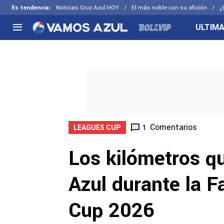
Es tendencia
:
Noticias Cruz Azul HOY
El más noble con su afición
¿
ULTIMA
NACIONAL
FUERA DE LA LIGA
LOS OTR
Liga MX
Concachampions
Futbol F
Apertura 2026
Leagues Cup
Fuerzas 
Más noticias
EX Cruz Azul
Cruz Azul
Selección Mexicana
Comentarios
1
LEAGUES CUP
Los kilómetros q
Azul durante la 
Cup 2026