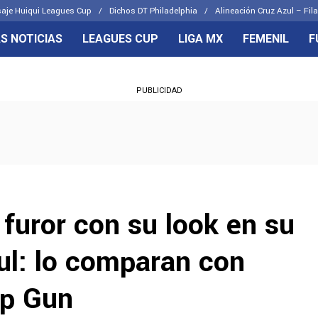
aje Huiqui Leagues Cup
Dichos DT Philadelphia
Alineación Cruz Azul – Fila
S NOTICIAS
LEAGUES CUP
LIGA MX
FEMENIL
F
OS FRENTES
CELESTES
PUBLICIDAD
emenil
Joel Huiqui
Básicas
Erik Lira
 Hidalgo
Charly Rodríguez
furor con su look en su
ul: lo comparan con
op Gun