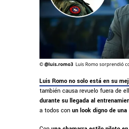
©
@luis.romo3
Luis Romo sorprendió co
Luis Romo no solo está en su me
también causa revuelo fuera de ell
durante su llegada al entrenamien
a todos con
un look digno de una 
Con
una chamarra estilo piloto en