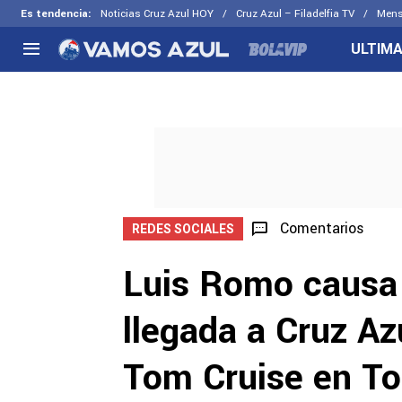
Es tendencia
:
Noticias Cruz Azul HOY
Cruz Azul – Filadelfia TV
Mens
ULTIMA
NACIONAL
FUERA DE LA LIGA
LOS OTR
Liga MX
Concachampions
Futbol F
Apertura 2026
Leagues Cup
Fuerzas 
Más noticias
EX Cruz Azul
Cruz Azul
Selección Mexicana
Comentarios
REDES SOCIALES
Luis Romo causa 
llegada a Cruz Az
Tom Cruise en T