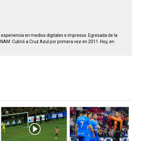
experiencia en medios digitales e impresos. Egresada de la
UNAM. Cubrió a Cruz Azul por primera vez en 2011. Hoy, en
tarios en los últimos 7 días.
Un artículo de tendencia con el título "El divorcio es total: La juga
Un artículo de tendencia con el tí
U