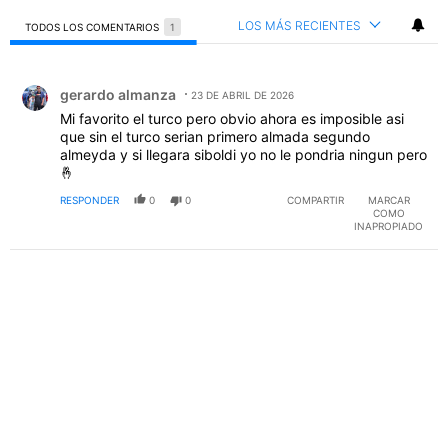
LOS MÁS RECIENTES
TODOS LOS COMENTARIOS
1
Todos los comentarios
Comentario de gerardo almanza.
gerardo almanza
23 DE ABRIL DE 2026
Mi favorito el turco pero obvio ahora es imposible asi
que sin el turco serian primero almada segundo
almeyda y si llegara siboldi yo no le pondria ningun pero
🤞
RESPONDER
0
0
COMPARTIR
MARCAR
COMO
INAPROPIADO
PUBLICIDAD