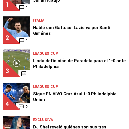
Julián Araujo
1
1
ITALIA
Habló con Gattuso: Lazio va por Santi
Giménez
2
1
LEAGUES CUP
Linda definición de Paradela para el 1-0 ante
Philadelphia
3
LEAGUES CUP
Sigue EN VIVO Cruz Azul 1-0 Philadelphia
Union
4
2
EXCLUSIVA
DJ Shei reveló quiénes son sus tres