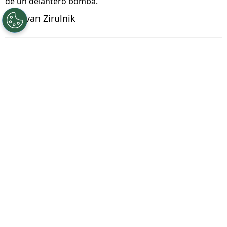
de un delantero bomba.
Por
Ivan Zirulnik
Síguenos en Google
Cruz Azul atraviesa un momento que hace no
mucho parecía lejano.
Con títulos recientes,
una identidad consolidada y un equipo que
responde en los momentos clave, La Máquina
no solo compite: domina
. La sensación que
rodea al club es de estabilidad, de proyecto
sólido, de un equipo que aprendió a ganar y
que ahora se acostumbró a hacerlo.