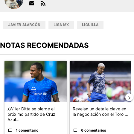
JAVIER ALARCÓN
LIGA MX
LIGUILLA
NOTAS RECOMENDADAS
Este listado muestra los artículos con más comentarios en los últimos
Un artículo de tendencia con el título "¿Willer Ditta se pierde el 
Un artículo de tendencia con el t
¿Willer Ditta se pierde el
Revelan un detalle clave en
próximo partido de Cruz
la negociación con el Toro ...
Azul...
1 comentario
6 comentarios