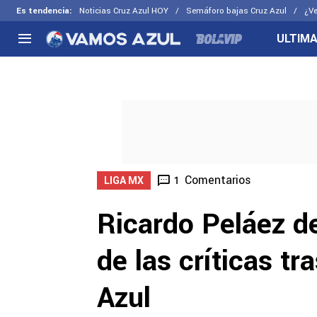
Es tendencia
:
Noticias Cruz Azul HOY
Semáforo bajas Cruz Azul
¿Ve
ULTIMA
NACIONAL
FUERA DE LA LIGA
LOS OTR
Liga MX
Concachampions
Futbol F
Apertura 2026
Leagues Cup
Fuerzas 
Más noticias
EX Cruz Azul
Cruz Azul
Selección Mexicana
Comentarios
1
LIGA MX
Ricardo Peláez d
de las críticas tr
Azul