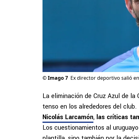
©
Imago 7
Ex director deportivo salió e
La eliminación de Cruz Azul de l
tenso en los alrededores del club
Nicolás Larcamón
,
las críticas t
Los cuestionamientos al uruguayo 
plantilla, sino también por la deci