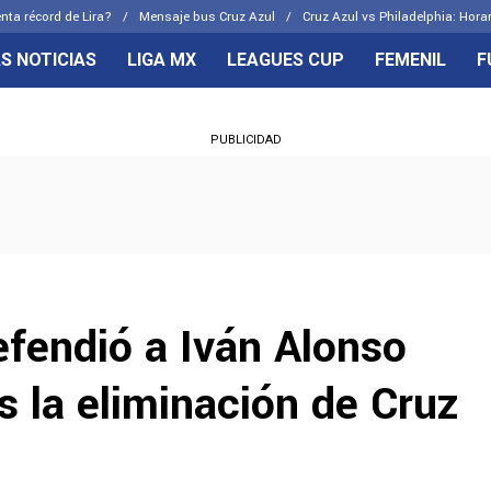
nta récord de Lira?
Mensaje bus Cruz Azul
Cruz Azul vs Philadelphia: Hora
S NOTICIAS
LIGA MX
LEAGUES CUP
FEMENIL
F
OS FRENTES
CELESTES
PUBLICIDAD
emenil
Joel Huiqui
Básicas
Erik Lira
 Hidalgo
Charly Rodríguez
efendió a Iván Alonso
as la eliminación de Cruz