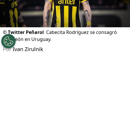
©
Twitter Peñarol
Cabecita Rodríguez se consagró
campeón en Uruguay.
Por
Ivan Zirulnik
Síguenos en Google
Jonathan Rodríguez
vivió en 2026 uno de los
capítulos más inesperados de su carrera
.
Hace apenas unos meses, el delantero
uruguayo atravesaba uno de los momentos
más complicados desde que llegó al futbol