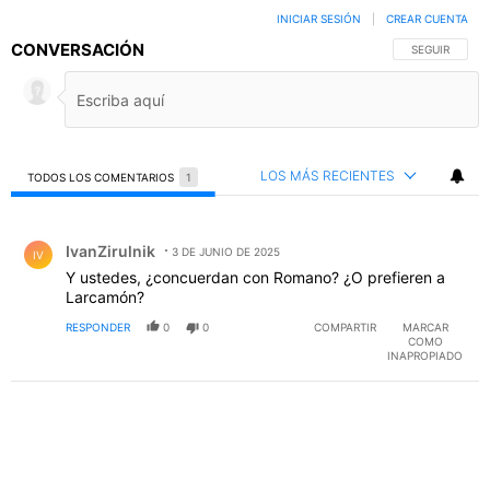
INICIAR SESIÓN
|
CREAR CUENTA
CONVERSACIÓN
SIGA ESTA C
SEGUIR
LOS MÁS RECIENTES
TODOS LOS COMENTARIOS
1
Todos los comentarios
Comentario de IvanZirulnik.
IvanZirulnik
3 DE JUNIO DE 2025
IV
Y ustedes, ¿concuerdan con Romano? ¿O prefieren a
Larcamón?
RESPONDER
0
0
COMPARTIR
MARCAR
COMO
INAPROPIADO