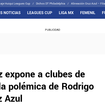
aje Huiqui Leagues Cup
Dichos DT Philadelphia
Alineación Cruz Azul – Fila
S NOTICIAS
LEAGUES CUP
LIGA MX
FEMENIL
F
OS FRENTES
CELESTES
PUBLICIDAD
emenil
Joel Huiqui
Básicas
Erik Lira
 Hidalgo
Charly Rodríguez
 expone a clubes de
la polémica de Rodrigo
 Azul