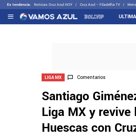
Es tendencia
:
Noticias Cruz Azul HOY
Cruz Azul – Filadelfia TV
Mens
ULTIMA
NACIONAL
FUERA DE LA LIGA
LOS OTR
Liga MX
Concachampions
Futbol F
Apertura 2026
Leagues Cup
Fuerzas 
Más noticias
EX Cruz Azul
Cruz Azul
Selección Mexicana
Comentarios
LIGA MX
Santiago Giménez
Liga MX y revive 
Huescas con Cruz