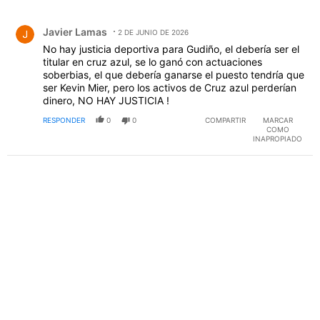
Todos los comentarios
Comentario de Javier Lamas.
Javier Lamas
2 DE JUNIO DE 2026
No hay justicia deportiva para Gudiño, el debería ser el
titular en cruz azul, se lo ganó con actuaciones
soberbias, el que debería ganarse el puesto tendría que
ser Kevin Mier, pero los activos de Cruz azul perderían
dinero, NO HAY JUSTICIA !
RESPONDER
0
0
COMPARTIR
MARCAR
COMO
INAPROPIADO
PUBLICIDAD