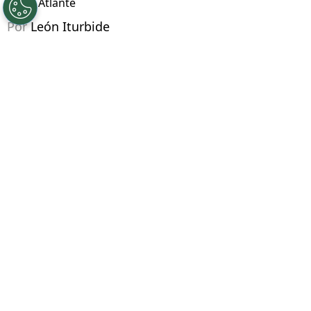
gol al Atlante
Por
León Iturbide
Síguenos en Google
Andrés Gudiño se ha convertido en el villano de
la noche para Cruz Azul debido a una serie de
desatenciones, en donde
la segunda le
obsequió el gol al delantero Luis Puente del
Atlante
en su visita al campeón de la Liga MX
a la cancha del Estadio Azteca.
PUBLICIDAD