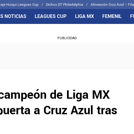
aje Huiqui Leagues Cup
Dichos DT Philadelphia
Alineación Cruz Azul – Fila
S NOTICIAS
LEAGUES CUP
LIGA MX
FEMENIL
F
OS FRENTES
CELESTES
PUBLICIDAD
emenil
Joel Huiqui
Básicas
Erik Lira
 Hidalgo
Charly Rodríguez
 campeón de Liga MX
puerta a Cruz Azul tras