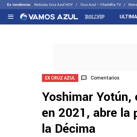
Es tendencia
:
Noticias Cruz Azul HOY
Cruz Azul – Filadelfia TV
Mens
ULTIMA
NACIONAL
FUERA DE LA LIGA
LOS OTR
Liga MX
Concachampions
Futbol F
Apertura 2026
Leagues Cup
Fuerzas 
Más noticias
EX Cruz Azul
Cruz Azul
Selección Mexicana
Comentarios
EX CRUZ AZUL
Yoshimar Yotún,
en 2021, abre la 
la Décima