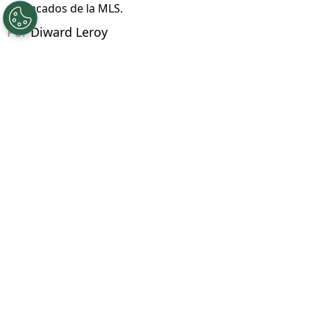
©
Imago 7
Este miércoles 29 de julio se jugará el All
Star entre lo mejor de la Liga MX contra los más
destacados de la MLS.
Por
Diward Leroy
Síguenos en Google
A un día de jugarse el All Star entre la Liga
MX y la MLS se llevó a cabo el Skill Challenge
,
una serie de retos que ponen a prueba las
capacidades técnicas de los protagonistas.
Por parte de Cruz Azul participaron
José
Paradela
y
Charly Rodríguez
, quienes también