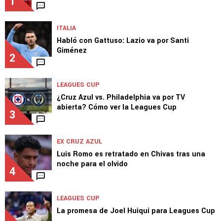
MERCADO
Cruz Azul lo quiso fichar, pero ahora daría el
salto a Europa
1
ITALIA
Habló con Gattuso: Lazio va por Santi
Giménez
2
LEAGUES CUP
¿Cruz Azul vs. Philadelphia va por TV
abierta? Cómo ver la Leagues Cup
3
EX CRUZ AZUL
Luis Romo es retratado en Chivas tras una
noche para el olvido
4