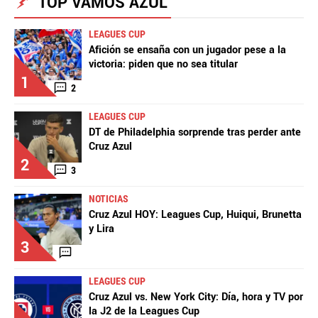
TOP VAMOS AZUL
LEAGUES CUP
Afición se ensaña con un jugador pese a la
victoria: piden que no sea titular
1
2
LEAGUES CUP
DT de Philadelphia sorprende tras perder ante
Cruz Azul
2
3
NOTICIAS
Cruz Azul HOY: Leagues Cup, Huiqui, Brunetta
y Lira
3
LEAGUES CUP
Cruz Azul vs. New York City: Día, hora y TV por
la J2 de la Leagues Cup