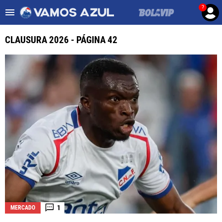
?
Es tendencia
:
Noticias Cruz Azul HOY
Cruz Azul – Filadelfia TV
CLAUSURA 2026 - PÁGINA 42
ULTIMAS NOTICIAS
LEAGUES CUP
LIGA MX
FEMENIL
FUERZAS BÁSICAS
MERCADO DE FICHAJES
OPINIÓN
1
MERCADO