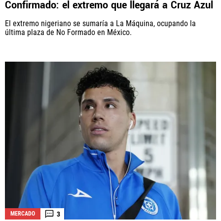
Confirmado: el extremo que llegará a Cruz Azul
El extremo nigeriano se sumaría a La Máquina, ocupando la
última plaza de No Formado en México.
QUIENES SOMOS
|
STAFF
|
CONTACTO
Este portal es una sección especial del portal Bolavip.com
con información destinada a los fans del Club.
Esta sección no tiene relación alguna con el Club. Para visitar
el sitio oficial
haz click aquí
Términos y Condiciones
Políticas de Privacidad
Política Editorial
Ad Choices
Vamos Azul, al igual que Futbol Sites, es una
compañía perteneciente a Better Collective. Todos
los derechos reservados.
3
MERCADO