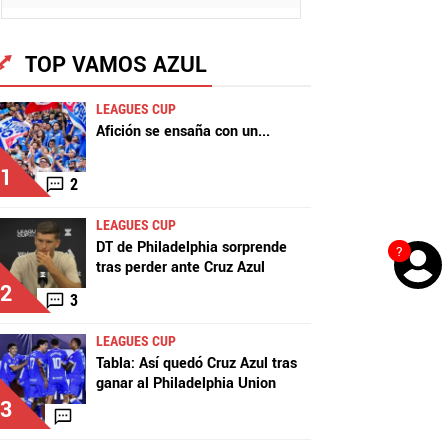
TOP VAMOS AZUL
LEAGUES CUP
Afición se ensaña con un
...
1
2
LEAGUES CUP
DT de Philadelphia sorprende
?
tras perder ante Cruz Azul
2
3
LEAGUES CUP
Tabla: Así quedó Cruz Azul tras
ganar al Philadelphia Union
3