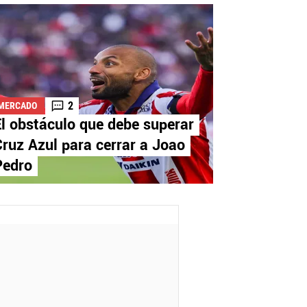
2
MERCADO
l obstáculo que debe superar
ruz Azul para cerrar a Joao
Pedro