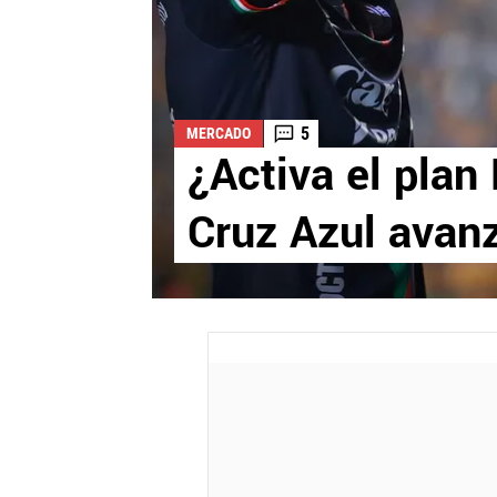
5
MERCADO
¿Activa el pla
Cruz Azul avan