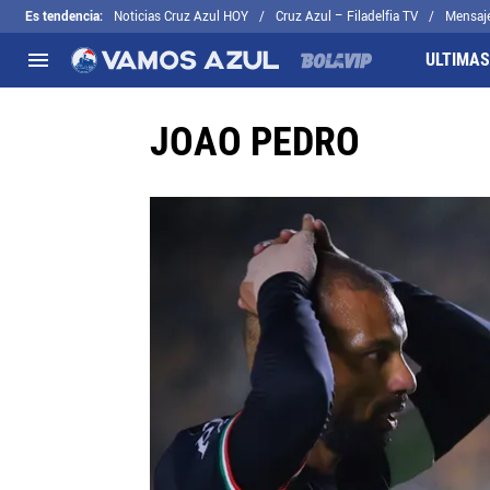
Es tendencia
:
Noticias Cruz Azul HOY
Cruz Azul – Filadelfia TV
Mensaj
ULTIMAS
JOAO PEDRO
NACIONAL
FUERA DE LA LIGA
LOS OTROS 
Liga MX
Concachampions
Futbol Femen
Apertura 2026
Leagues Cup
Fuerzas Bási
Más noticias
EX Cruz Azul
Cruz Azul Hid
Selección Mexicana