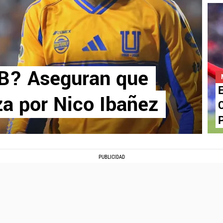
n B? Aseguran que
E
za por Nico Ibañez
C