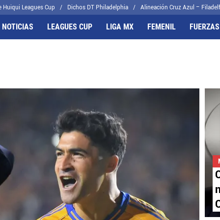
e Huiqui Leagues Cup
Dichos DT Philadelphia
Alineación Cruz Azul – Filadelf
 NOTICIAS
LEAGUES CUP
LIGA MX
FEMENIL
FUERZAS
FRENTES
CELESTES
il
Joel Huiqui
cas
Erik Lira
algo
Charly Rodríguez
n