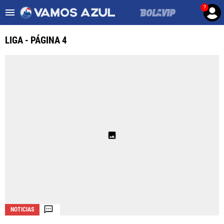
?
Es tendencia
:
Noticias Cruz Azul HOY
Cruz Azul – Filadelfia TV
LIGA - PÁGINA 4
ULTIMAS NOTICIAS
LEAGUES CUP
LIGA MX
FEMENIL
FUERZAS BÁSICAS
MERCADO DE FICHAJES
OPINIÓN
NOTICIAS