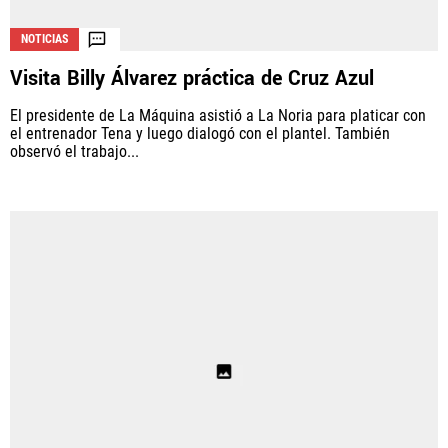
NOTICIAS
Visita Billy Álvarez práctica de Cruz Azul
La aceptación de una de las ofertas presentadas en esta página
puede dar lugar a un pago a
Vamos Azul
. Este pago puede influir en
El presidente de La Máquina asistió a La Noria para platicar con
cómo y dónde aparecen los operadores de juego en la página y en el
el entrenador Tena y luego dialogó con el plantel. También
orden en que aparecen, pero no influye en nuestras evaluaciones.
observó el trabajo...