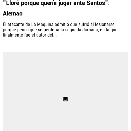
"Lloré porque quería jugar ante Santos":
Alemao
El atacante de La Máquina admitió que sufrió al lesionarse
QUIENES SOMOS
|
STAFF
|
CONTACTO
porque pensó que se perdería la segunda Jornada, en la que
finalmente fue el autor del...
Este portal es una sección especial del portal Bolavip.com
con información destinada a los fans del Club.
Esta sección no tiene relación alguna con el Club. Para visitar
el sitio oficial
haz click aquí
Términos y Condiciones
Políticas de Privacidad
Política Editorial
Ad Choices
Vamos Azul, al igual que Futbol Sites, es una
compañía perteneciente a Better Collective. Todos
los derechos reservados.