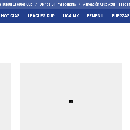
e Huiqui Leagues Cup
Dichos DT Philadelphia
Alineación Cruz Azul – Filadelf
 NOTICIAS
LEAGUES CUP
LIGA MX
FEMENIL
FUERZAS
FRENTES
CELESTES
il
Joel Huiqui
cas
Erik Lira
algo
Charly Rodríguez