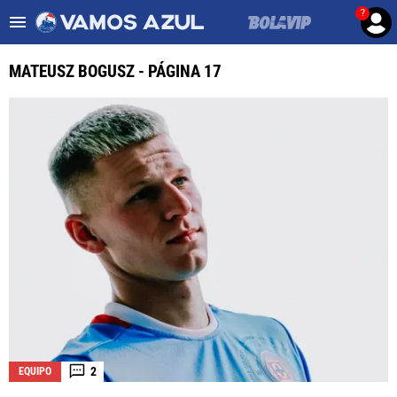
?
Es tendencia
:
Noticias Cruz Azul HOY
Mier podría salir de Cruz Az
MATEUSZ BOGUSZ - PÁGINA 17
ULTIMAS NOTICIAS
LEAGUES CUP
LIGA MX
FEMENIL
FUERZAS BÁSICAS
MERCADO DE FICHAJES
OPINIÓN
2
EQUIPO