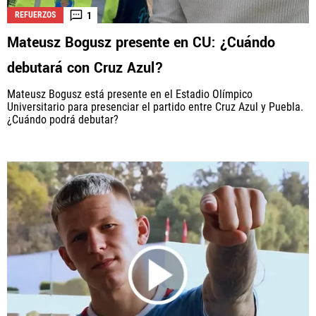
1
REFUERZOS
Mateusz Bogusz presente en CU: ¿Cuándo
La aceptación de una de las ofertas presentadas en esta página
debutará con Cruz Azul?
puede dar lugar a un pago a
Vamos Azul
. Este pago puede influir en
cómo y dónde aparecen los operadores de juego en la página y en el
Mateusz Bogusz está presente en el Estadio Olímpico
orden en que aparecen, pero no influye en nuestras evaluaciones.
Universitario para presenciar el partido entre Cruz Azul y Puebla.
¿Cuándo podrá debutar?