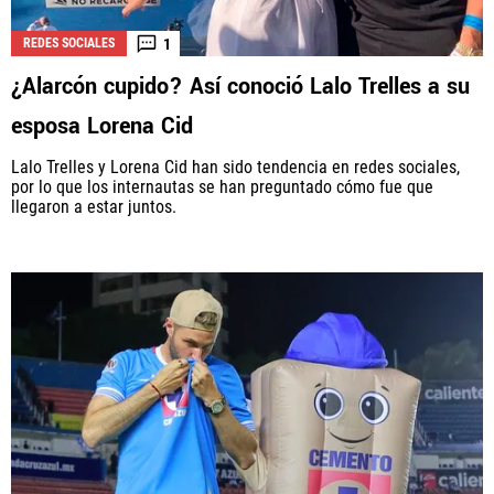
1
REDES SOCIALES
¿Alarcón cupido? Así conoció Lalo Trelles a su
La aceptación de una de las ofertas presentadas en esta página
puede dar lugar a un pago a
Vamos Azul
. Este pago puede influir en
esposa Lorena Cid
cómo y dónde aparecen los operadores de juego en la página y en el
orden en que aparecen, pero no influye en nuestras evaluaciones.
Lalo Trelles y Lorena Cid han sido tendencia en redes sociales,
por lo que los internautas se han preguntado cómo fue que
llegaron a estar juntos.