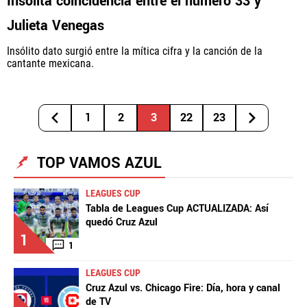
Insólita coincidencia entre el número 33 y
Julieta Venegas
Insólito dato surgió entre la mítica cifra y la canción de la
cantante mexicana.
1
2
3
22
23
TOP VAMOS AZUL
LEAGUES CUP
Tabla de Leagues Cup ACTUALIZADA: Así
quedó Cruz Azul
1
1
LEAGUES CUP
Cruz Azul vs. Chicago Fire: Día, hora y canal
de TV