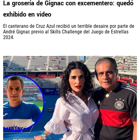
La grosería de Gignac con excementero: quedó
exhibido en video
El canterano de Cruz Azul recibió un terrible desaire por parte de
QUIENES SOMOS
|
STAFF
|
CONTACTO
André Gignac previo al Skills Challenge del Juego de Estrellas
2024.
Este portal es una sección especial del portal Bolavip.com
con información destinada a los fans del Club.
Esta sección no tiene relación alguna con el Club. Para visitar
el sitio oficial
haz click aquí
Términos y Condiciones
Políticas de Privacidad
Política Editorial
Ad Choices
Vamos Azul, al igual que Futbol Sites, es una
compañía perteneciente a Better Collective. Todos
los derechos reservados.