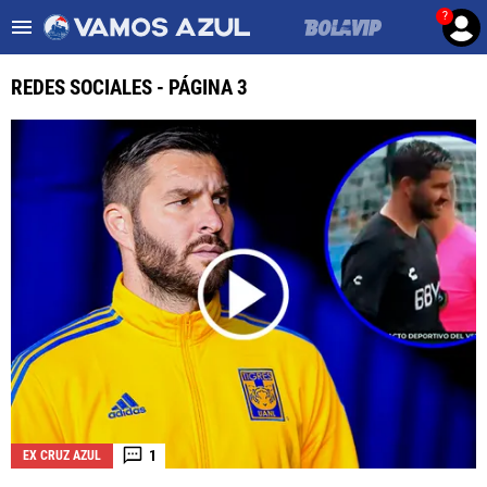
?
Es tendencia
:
Noticias Cruz Azul HOY
Posiciones Leagues Cup
REDES SOCIALES - PÁGINA 3
ULTIMAS NOTICIAS
LEAGUES CUP
LIGA MX
FEMENIL
FUERZAS BÁSICAS
MERCADO DE FICHAJES
OPINIÓN
1
EX CRUZ AZUL