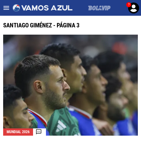
?
Es tendencia
:
Noticias Cruz Azul HOY
Cruz Azul – Filadelfia TV
SANTIAGO GIMÉNEZ - PÁGINA 3
ULTIMAS NOTICIAS
LEAGUES CUP
LIGA MX
FEMENIL
FUERZAS BÁSICAS
MERCADO DE FICHAJES
OPINIÓN
MUNDIAL 2026