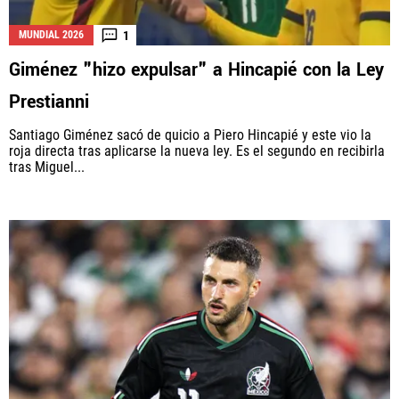
1
MUNDIAL 2026
Giménez "hizo expulsar" a Hincapié con la Ley
La aceptación de una de las ofertas presentadas en esta página
puede dar lugar a un pago a
Vamos Azul
. Este pago puede influir en
Prestianni
cómo y dónde aparecen los operadores de juego en la página y en el
orden en que aparecen, pero no influye en nuestras evaluaciones.
Santiago Giménez sacó de quicio a Piero Hincapié y este vio la
roja directa tras aplicarse la nueva ley. Es el segundo en recibirla
tras Miguel...