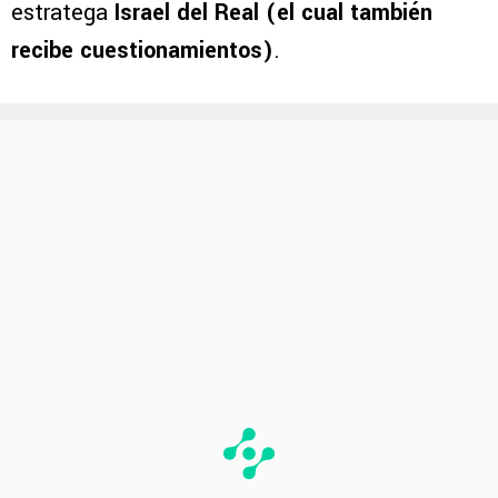
Testas
, quien realizara la histórica campaña
como DT, siendo reemplazado por el actual
estratega
Israel del Real (el cual también
recibe cuestionamientos)
.