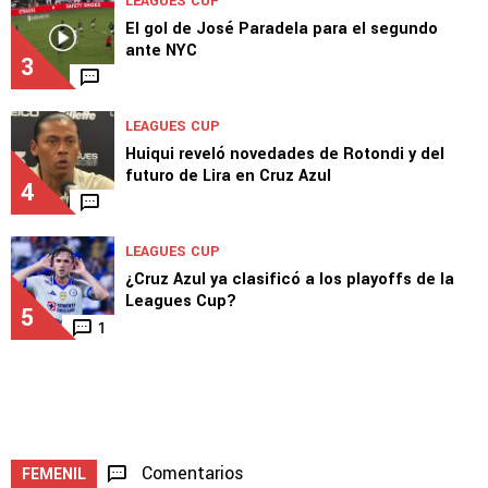
José Paradela elogió a Joel Huiqui tras el
triunfo de Cruz Azul en Leagues Cup
2
LEAGUES CUP
El gol de José Paradela para el segundo
ante NYC
3
LEAGUES CUP
Huiqui reveló novedades de Rotondi y del
futuro de Lira en Cruz Azul
4
LEAGUES CUP
¿Cruz Azul ya clasificó a los playoffs de la
Leagues Cup?
5
1