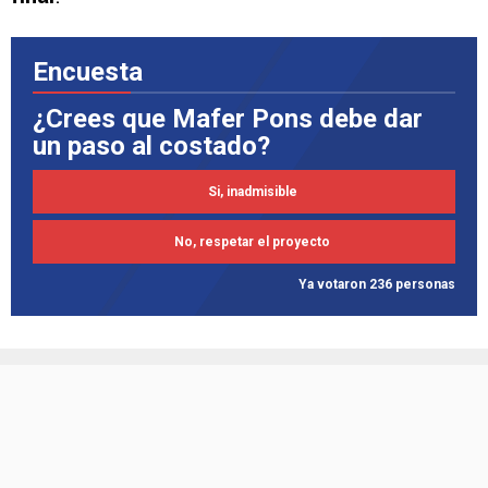
semifinal en el Apertura del año pasado, este
año la eliminación ocurrió en los cuartos de
final
.
Encuesta
¿Crees que Mafer Pons debe dar
un paso al costado?
Si, inadmisible
No, respetar el proyecto
Ya votaron 236 personas