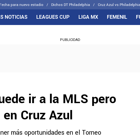
Fecha para nuevo estadio
Dichos DT Philadelphia
Cruz Azul vs Philadelphia
S NOTICIAS
LEAGUES CUP
LIGA MX
FEMENIL
F
OS FRENTES
CELESTES
PUBLICIDAD
emenil
Joel Huiqui
Básicas
Erik Lira
 Hidalgo
Charly Rodríguez
uede ir a la MLS pero
 en Cruz Azul
ener más oportunidades en el Torneo