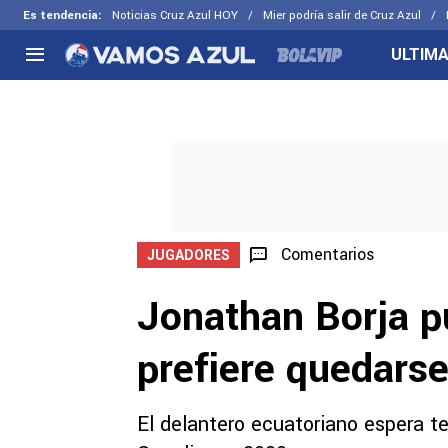
Es tendencia
:
Noticias Cruz Azul HOY
Mier podría salir de Cruz Azul
ULTIMA
NACIONAL
FUERA DE LA LIGA
LOS OTR
Liga MX
Concachampions
Futbol F
Apertura 2026
Leagues Cup
Fuerzas 
Más noticias
EX Cruz Azul
Cruz Azul
Selección Mexicana
Comentarios
JUGADORES
Jonathan Borja p
prefiere quedarse
El delantero ecuatoriano espera t