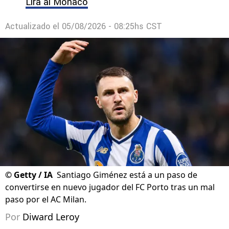
a Cruz Azul
Esto dijo Ansu Fati sobre la posible llegada de
Lira al Mónaco
Actualizado el
05/08/2026 - 08:25hs CST
©
Getty / IA
Santiago Giménez está a un paso de