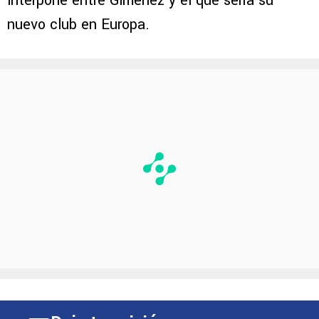
compra al final de temporada debe ser
obligatoria. Esa sería la única traba que se
interpone entre Giménez y el que sería su
nuevo club en Europa.