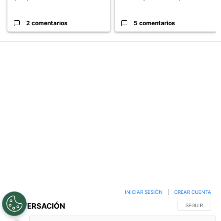
Con ausencias, la alineación
Cruz Azul 2-3 Atlante: goles,
que presentaría Cruz Azul ...
videos y resumen por la J...
2 comentarios
5 comentarios
PUBLICIDAD