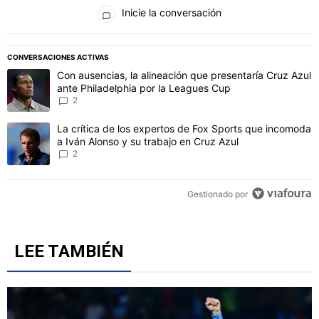
Todos los comentarios
Inicie la conversación
PUBLICIDAD
CONVERSACIONES ACTIVAS
Este listado muestra los artículos con más comentarios en los último
Un artículo de tendencia con el título "Con ausencias, la alineaci
Con ausencias, la alineación que presentaría Cruz Azul
ante Philadelphia por la Leagues Cup
2
Un artículo de tendencia con el título "La crítica de los expertos 
La crítica de los expertos de Fox Sports que incomoda
a Iván Alonso y su trabajo en Cruz Azul
2
Gestionado por
LEE TAMBIÉN