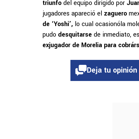
triunfo
del equipo dirigido por
Jua
jugadores apareció el
zaguero
mex
de ‘Yoshi’,
lo cual ocasionóla mol
pudo
desquitarse
de inmediato, es
exjugador de Morelia para cobrárs
Deja tu opinión