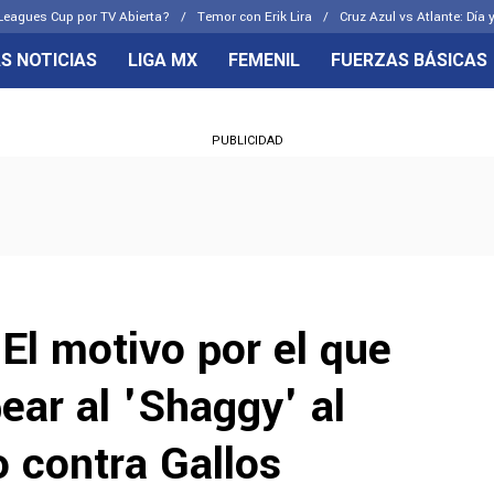
Leagues Cup por TV Abierta?
Temor con Erik Lira
Cruz Azul vs Atlante: Día 
S NOTICIAS
LIGA MX
FEMENIL
FUERZAS BÁSICAS
OS FRENTES
CELESTES
PUBLICIDAD
emenil
Joel Huiqui
Básicas
Erik Lira
 Hidalgo
Charly Rodríguez
 El motivo por el que
ear al 'Shaggy' al
do contra Gallos