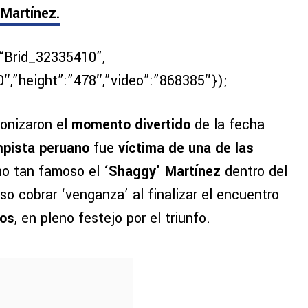
 Martínez.
“Brid_32335410”,
0″,”height”:”478″,”video”:”868385″});
onizaron el
momento divertido
de la fecha
pista peruano
fue
víctima de una de las
ho tan famoso el
‘Shaggy’ Martínez
dentro del
iso cobrar ‘venganza’ al finalizar el encuentro
los
, en pleno festejo por el triunfo.