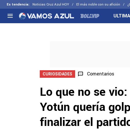
Es tendencia
:
Noticias Cruz Azul HOY
El más noble con su afición
¿
ULTIMA
NACIONAL
FUERA DE LA LIGA
LOS OTR
Liga MX
Concachampions
Futbol F
Apertura 2026
Leagues Cup
Fuerzas 
Más noticias
EX Cruz Azul
Cruz Azul
Selección Mexicana
Comentarios
CURIOSIDADES
Lo que no se vio:
Yotún quería golp
finalizar el parti