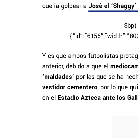
quería golpear a
José el ‘Shaggy’
$bp(
{“id”:”6156″,”width”:”80
Y es que ambos futbolistas protag
anterior, debido a que el
mediocam
‘maldades’
por las que se ha hec
vestidor cementero
, por lo que qu
en el
Estadio Azteca ante los Gal