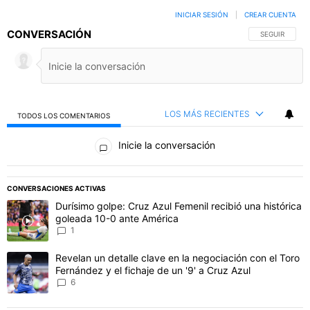
INICIAR SESIÓN
|
CREAR CUENTA
CONVERSACIÓN
SIGA ESTA C
SEGUIR
LOS MÁS RECIENTES
TODOS LOS COMENTARIOS
Todos los comentarios
Inicie la conversación
PUBLICIDAD
CONVERSACIONES ACTIVAS
Este listado muestra los artículos con más comentarios en los último
Un artículo de tendencia con el título "Durísimo golpe: Cruz Azul F
Durísimo golpe: Cruz Azul Femenil recibió una histórica
goleada 10-0 ante América
1