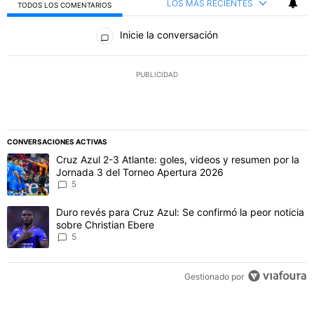
LOS MÁS RECIENTES
TODOS LOS COMENTARIOS
Todos los comentarios
Inicie la conversación
PUBLICIDAD
CONVERSACIONES ACTIVAS
Este listado muestra los artículos con más comentarios en los último
Un artículo de tendencia con el título "Cruz Azul 2-3 Atlante: gol
Cruz Azul 2-3 Atlante: goles, videos y resumen por la
Jornada 3 del Torneo Apertura 2026
5
Un artículo de tendencia con el título "Duro revés para Cruz Azul: 
Duro revés para Cruz Azul: Se confirmó la peor noticia
sobre Christian Ebere
5
Gestionado por