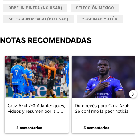
ORBELIN PINEDA (NO USAR)
SELECCIÓN MÉXICO
SELECCION MÉXICO (NO USAR)
YOSHIMAR YOTÚN
NOTAS RECOMENDADAS
Este listado muestra los artículos con más comentarios en los últimos
Un artículo de tendencia con el título "Cruz Azul 2-3 Atlante: go
Un artículo de tendencia con el t
Cruz Azul 2-3 Atlante: goles,
Duro revés para Cruz Azul:
videos y resumen por la J...
Se confirmó la peor noticia
...
5 comentarios
5 comentarios