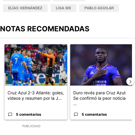
ELÍAS HERNÁNDEZ
LIGA MX
PABLO AGUILAR
NOTAS RECOMENDADAS
Este listado muestra los artículos con más comentarios en los últimos
Un artículo de tendencia con el título "Cruz Azul 2-3 Atlante: go
Un artículo de tendencia con el t
Cruz Azul 2-3 Atlante: goles,
Duro revés para Cruz Azul:
videos y resumen por la J...
Se confirmó la peor noticia
...
5 comentarios
5 comentarios
PUBLICIDAD