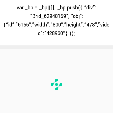
var _bp = _bp||[]; _bp.push({ “div”:
“Brid_62948159”, “obj”:
{“id”:”6156″,”width”:”800″,”height”:”478″,”vide
o”:”428960″} });