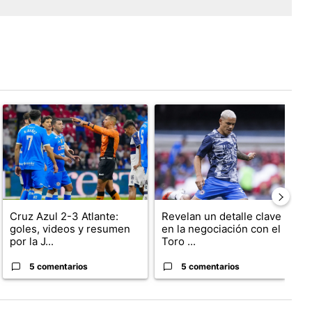
tarios en los últimos 7 días.
Un artículo de tendencia con el título "Cruz Azul 2-3 Atlante: gole
Un artículo de tendencia con el tít
U
Cruz Azul 2-3 Atlante:
Revelan un detalle clave
goles, videos y resumen
en la negociación con el
por la J...
Toro ...
5 comentarios
5 comentarios