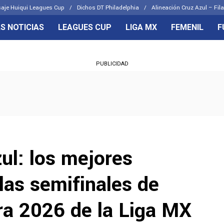
aje Huiqui Leagues Cup
Dichos DT Philadelphia
Alineación Cruz Azul – Fila
S NOTICIAS
LEAGUES CUP
LIGA MX
FEMENIL
F
OS FRENTES
CELESTES
PUBLICIDAD
emenil
Joel Huiqui
Básicas
Erik Lira
 Hidalgo
Charly Rodríguez
ul: los mejores
las semifinales de
ra 2026 de la Liga MX