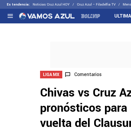
Es tendencia
:
Noticias Cruz Azul HOY
Cruz Azul – Filadelfia TV
Mens
ULTIMA
NACIONAL
FUERA DE LA LIGA
LOS OTR
Liga MX
Concachampions
Futbol F
Apertura 2026
Leagues Cup
Fuerzas 
Más noticias
EX Cruz Azul
Cruz Azul
Selección Mexicana
Comentarios
LIGA MX
Chivas vs Cruz Az
pronósticos para 
vuelta del Clausu