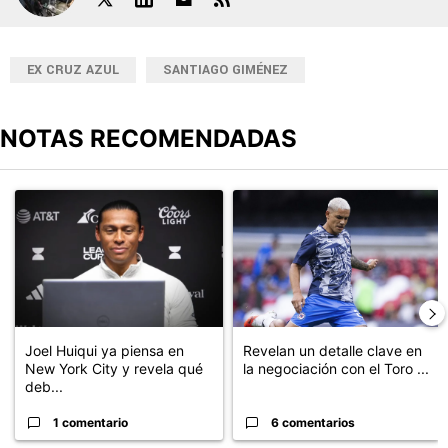
EX CRUZ AZUL
SANTIAGO GIMÉNEZ
NOTAS RECOMENDADAS
Este listado muestra los artículos con más comentarios en los últimos
Un artículo de tendencia con el título "Joel Huiqui ya piensa en N
Un artículo de tendencia con el t
Joel Huiqui ya piensa en
Revelan un detalle clave en
New York City y revela qué
la negociación con el Toro ...
deb...
1 comentario
6 comentarios