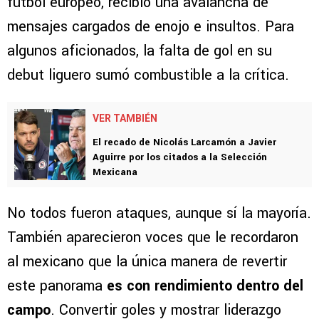
fútbol europeo, recibió una avalancha de
mensajes cargados de enojo e insultos. Para
algunos aficionados, la falta de gol en su
debut liguero sumó combustible a la crítica.
VER TAMBIÉN
El recado de Nicolás Larcamón a Javier
Aguirre por los citados a la Selección
Mexicana
No todos fueron ataques, aunque sí la mayoría.
También aparecieron voces que le recordaron
al mexicano que la única manera de revertir
este panorama
es con rendimiento dentro del
campo
. Convertir goles y mostrar liderazgo