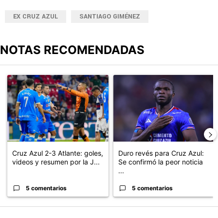
EX CRUZ AZUL
SANTIAGO GIMÉNEZ
NOTAS RECOMENDADAS
Este listado muestra los artículos con más comentarios en los últimos
Un artículo de tendencia con el título "Cruz Azul 2-3 Atlante: go
Un artículo de tendencia con el t
Cruz Azul 2-3 Atlante: goles,
Duro revés para Cruz Azul:
videos y resumen por la J...
Se confirmó la peor noticia
...
5 comentarios
5 comentarios
PUBLICIDAD