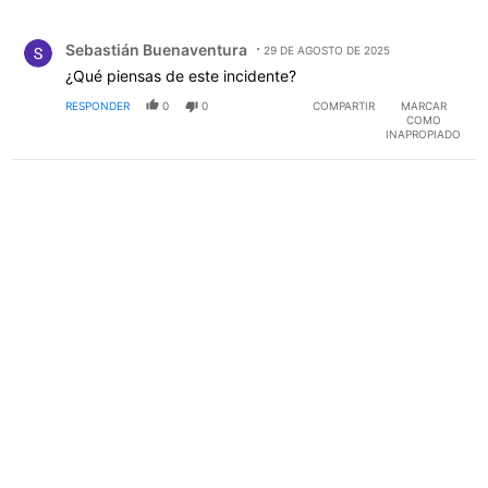
Todos los comentarios
Comentario de Sebastián Buenaventura.
Sebastián Buenaventura
29 DE AGOSTO DE 2025
¿Qué piensas de este incidente?
RESPONDER
0
0
COMPARTIR
MARCAR
COMO
INAPROPIADO
PUBLICIDAD