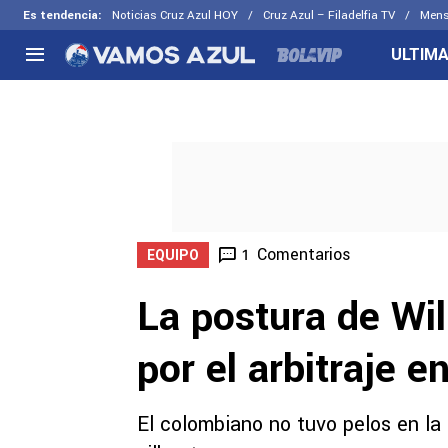
Es tendencia
:
Noticias Cruz Azul HOY
Cruz Azul – Filadelfia TV
Mens
ULTIMA
NACIONAL
FUERA DE LA LIGA
LOS OTR
Liga MX
Concachampions
Futbol F
Apertura 2026
Leagues Cup
Fuerzas 
Más noticias
EX Cruz Azul
Cruz Azul
Selección Mexicana
Comentarios
1
EQUIPO
La postura de Wil
por el arbitraje e
El colombiano no tuvo pelos en la l