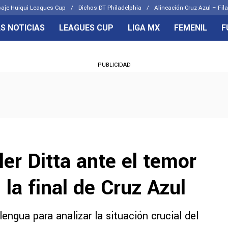
aje Huiqui Leagues Cup
Dichos DT Philadelphia
Alineación Cruz Azul – Fila
S NOTICIAS
LEAGUES CUP
LIGA MX
FEMENIL
F
OS FRENTES
CELESTES
PUBLICIDAD
emenil
Joel Huiqui
Básicas
Erik Lira
 Hidalgo
Charly Rodríguez
ler Ditta ante el temor
n la final de Cruz Azul
engua para analizar la situación crucial del