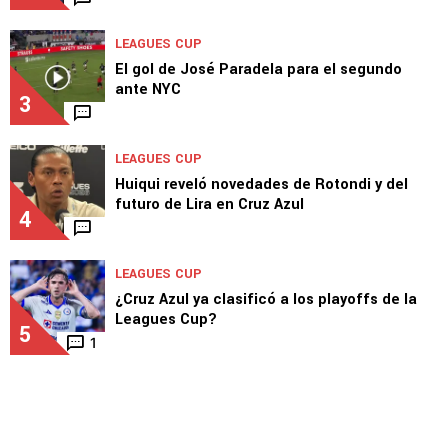
LEAGUES CUP
José Paradela elogió a Joel Huiqui tras el
triunfo de Cruz Azul en Leagues Cup
2
LEAGUES CUP
El gol de José Paradela para el segundo
ante NYC
3
LEAGUES CUP
Huiqui reveló novedades de Rotondi y del
futuro de Lira en Cruz Azul
4
LEAGUES CUP
¿Cruz Azul ya clasificó a los playoffs de la
Leagues Cup?
5
1