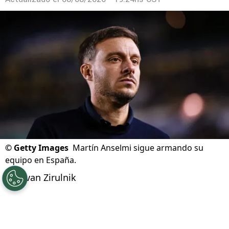
Las noticias de Cruz Azul este 9 de agosto
Actualizado el
08/08/2026 - 19:24hs CST
©
Getty Images
Martín Anselmi sigue armando su
equipo en España.
Por
Ivan Zirulnik