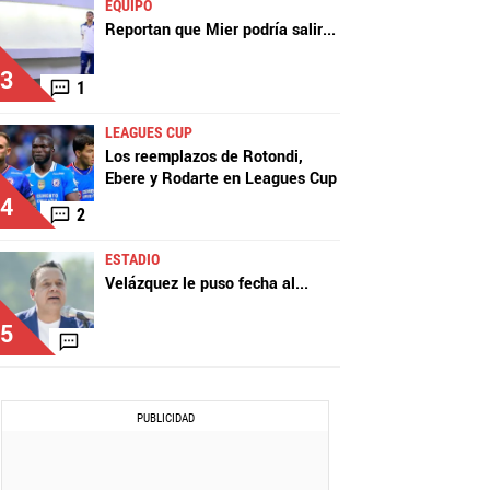
EQUIPO
Reportan que Mier podría salir
...
3
1
LEAGUES CUP
Los reemplazos de Rotondi,
Ebere y Rodarte en Leagues Cup
4
2
ESTADIO
Velázquez le puso fecha al
...
5