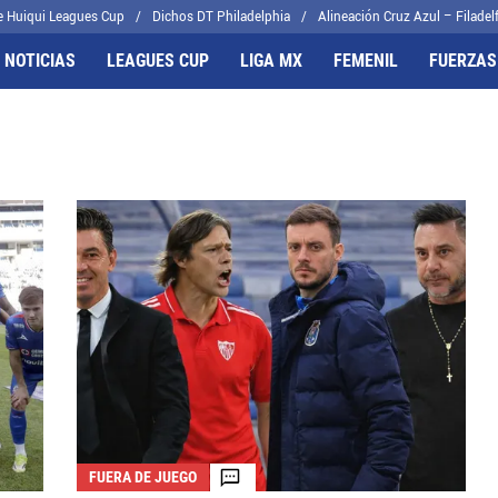
e Huiqui Leagues Cup
Dichos DT Philadelphia
Alineación Cruz Azul – Filadelf
 NOTICIAS
LEAGUES CUP
LIGA MX
FEMENIL
FUERZAS
FRENTES
CELESTES
il
Joel Huiqui
cas
Erik Lira
algo
Charly Rodríguez
FUERA DE JUEGO