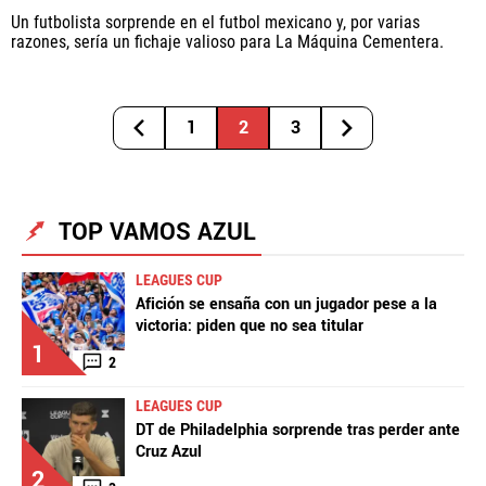
Un futbolista sorprende en el futbol mexicano y, por varias
razones, sería un fichaje valioso para La Máquina Cementera.
1
2
3
TOP VAMOS AZUL
LEAGUES CUP
Afición se ensaña con un jugador pese a la
victoria: piden que no sea titular
1
2
LEAGUES CUP
DT de Philadelphia sorprende tras perder ante
Cruz Azul
2