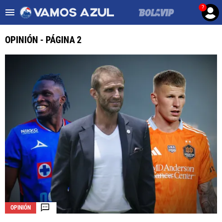
?
Es tendencia
:
Noticias Cruz Azul HOY
Cruz Azul – Filadelfia TV
OPINIÓN - PÁGINA 2
ULTIMAS NOTICIAS
LEAGUES CUP
LIGA MX
FEMENIL
FUERZAS BÁSICAS
MERCADO DE FICHAJES
OPINIÓN
OPINIÓN