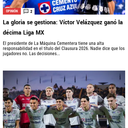
2
OPINIÓN
La gloria se gestiona: Víctor Velázquez ganó la
La aceptación de una de las ofertas presentadas en esta página
puede dar lugar a un pago a
Vamos Azul
. Este pago puede influir en
décima Liga MX
cómo y dónde aparecen los operadores de juego en la página y en el
orden en que aparecen, pero no influye en nuestras evaluaciones.
El presidente de La Máquina Cementera tiene una alta
responsabilidad en el título del Clausura 2026. Nadie dice que los
jugadores no. Las decisiones...