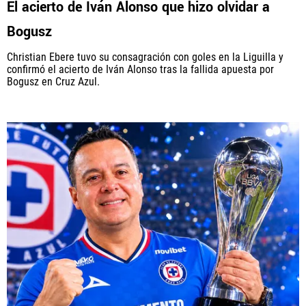
El acierto de Iván Alonso que hizo olvidar a
Bogusz
Christian Ebere tuvo su consagración con goles en la Liguilla y
QUIENES SOMOS
|
STAFF
|
CONTACTO
confirmó el acierto de Iván Alonso tras la fallida apuesta por
Bogusz en Cruz Azul.
Este portal es una sección especial del portal Bolavip.com
con información destinada a los fans del Club.
Esta sección no tiene relación alguna con el Club. Para visitar
el sitio oficial
haz click aquí
Términos y Condiciones
Políticas de Privacidad
Política Editorial
Ad Choices
Vamos Azul, al igual que Futbol Sites, es una
compañía perteneciente a Better Collective. Todos
los derechos reservados.