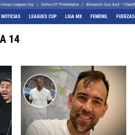
e Huiqui Leagues Cup
Dichos DT Philadelphia
Alineación Cruz Azul – Filadelf
 NOTICIAS
LEAGUES CUP
LIGA MX
FEMENIL
FUERZAS
A 14
FRENTES
CELESTES
il
Joel Huiqui
cas
Erik Lira
algo
Charly Rodríguez