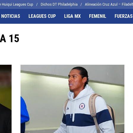
e Huiqui Leagues Cup
Dichos DT Philadelphia
Alineación Cruz Azul – Filadelf
 NOTICIAS
LEAGUES CUP
LIGA MX
FEMENIL
FUERZAS
A 15
FRENTES
CELESTES
il
Joel Huiqui
cas
Erik Lira
algo
Charly Rodríguez