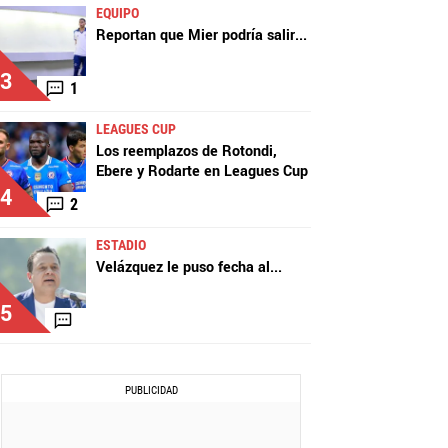
EQUIPO
Reportan que Mier podría salir
...
3
1
LEAGUES CUP
Los reemplazos de Rotondi,
Ebere y Rodarte en Leagues Cup
4
2
ESTADIO
Velázquez le puso fecha al
...
5