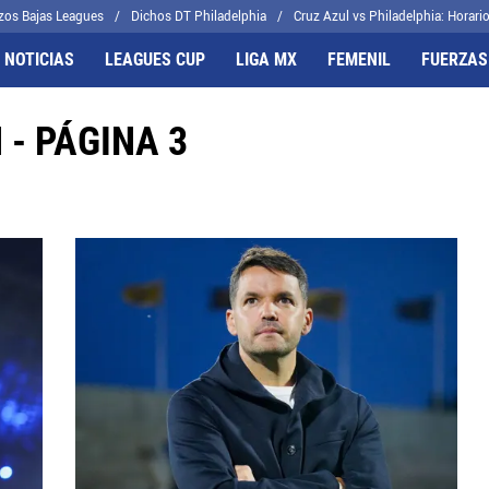
os Bajas Leagues
Dichos DT Philadelphia
Cruz Azul vs Philadelphia: Horari
 NOTICIAS
LEAGUES CUP
LIGA MX
FEMENIL
FUERZAS
- PÁGINA 3
FRENTES
CELESTES
il
Joel Huiqui
cas
Erik Lira
algo
Charly Rodríguez