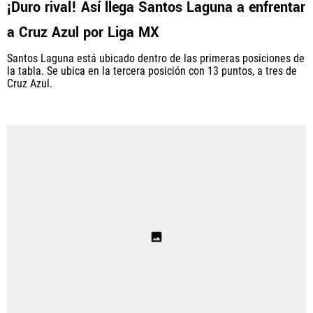
¡Duro rival! Así llega Santos Laguna a enfrentar
a Cruz Azul por Liga MX
Santos Laguna está ubicado dentro de las primeras posiciones de
QUIENES SOMOS
|
STAFF
|
CONTACTO
la tabla. Se ubica en la tercera posición con 13 puntos, a tres de
Cruz Azul.
Este portal es una sección especial del portal Bolavip.com
con información destinada a los fans del Club.
Esta sección no tiene relación alguna con el Club. Para visitar
el sitio oficial
haz click aquí
Términos y Condiciones
Políticas de Privacidad
Política Editorial
Ad Choices
Vamos Azul, al igual que Futbol Sites, es una
compañía perteneciente a Better Collective. Todos
los derechos reservados.