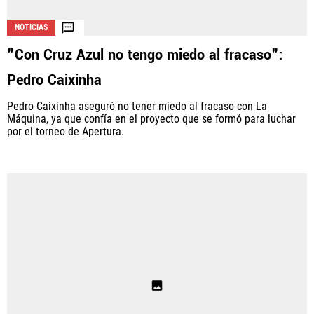
NOTICIAS
"Con Cruz Azul no tengo miedo al fracaso":
La aceptación de una de las ofertas presentadas en esta página
puede dar lugar a un pago a
Vamos Azul
. Este pago puede influir en
Pedro Caixinha
cómo y dónde aparecen los operadores de juego en la página y en el
orden en que aparecen, pero no influye en nuestras evaluaciones.
Pedro Caixinha aseguró no tener miedo al fracaso con La
Máquina, ya que confía en el proyecto que se formó para luchar
por el torneo de Apertura.