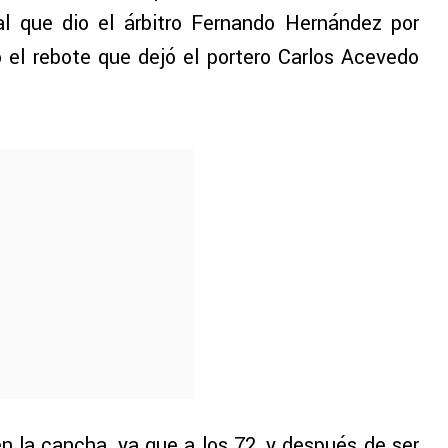
nal que dio el árbitro Fernando Hernández por
ó el rebote que dejó el portero Carlos Acevedo
n la cancha, ya que a los 72, y después de ser