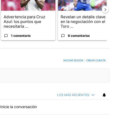
Advertencia para Cruz
Revelan un detalle clave
Azul: los puntos que
en la negociación con el
necesitaría ...
Toro ...
1 comentario
6 comentarios
ERSACIÓN PARA RECIBIR NOTIFICACIONES CUANDO SE PUBLIQUEN NUEVOS COMENTARIO
INICIAR SESIÓN
|
CREAR CUENTA
LOS MÁS RECIENTES
Inicie la conversación