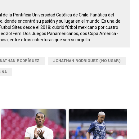
de la Pontificia Universidad Católica de Chile. Fanática del
no, donde encontró su pasión y su lugar en el mundo. Es una de
Futbol Sites desde el 2018; cubrió fútbol mexicano por cuatro
 RedGol Fem. Dos Juegos Panamericanos, dos Copa América -
na, entre otras coberturas que son su orgullo.
NATHAN RODRÍGUEZ
JONATHAN RODRIGUEZ (NO USAR)
UNA
tarios en los últimos 7 días.
Un artículo de tendencia con el título "Advertencia para Cruz Azul:
Un artículo de tendencia con el tít
U