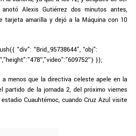
anotó Alexis Gutiérrez dos minutos antes,
e tarjeta amarilla y dejó a la Máquina con 10
push({ “div”: “Brid_95738644”, “obj”:
″,”height”:”478″,”video”:”609752″} });
 a menos que la directiva celeste apele en la
 partido de la jornada 2, del próximo viernes
el estadio Cuauhtémoc, cuando Cruz Azul visite