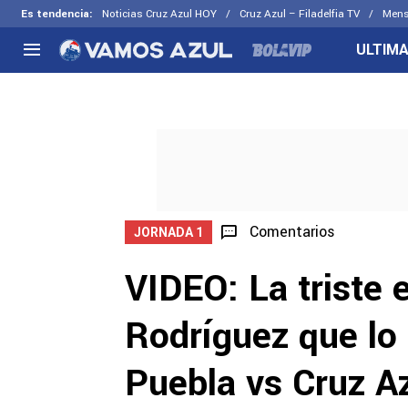
Es tendencia
:
Noticias Cruz Azul HOY
Cruz Azul – Filadelfia TV
Mens
ULTIMA
NACIONAL
FUERA DE LA LIGA
LOS OTR
Liga MX
Concachampions
Futbol F
Apertura 2026
Leagues Cup
Fuerzas 
Más noticias
EX Cruz Azul
Cruz Azul
Selección Mexicana
Comentarios
JORNADA 1
VIDEO: La triste 
Rodríguez que lo 
Puebla vs Cruz A