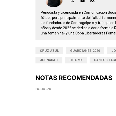
Periodista y Licenciada en Comunicación Social 
fútbol, pero principalmente del fútbol femeni
las fundadoras de Contragolpe.cl y trabaja en 
años y desde 2022 se dedica a darle forma a
una femenina- y una Copa Libertadores Femeni
CRUZ AZUL
GUARD1ANES 2020
JO
JORNADA 1
LIGA MX
SANTOS LAG
NOTAS RECOMENDADAS
Este listado muestra los artículos con más comen
PUBLICIDAD