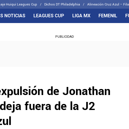
aje Huiqui Leagues Cup
Dichos DT Philadelphia
Alineación Cruz Azul – Fila
S NOTICIAS
LEAGUES CUP
LIGA MX
FEMENIL
F
OS FRENTES
CELESTES
PUBLICIDAD
emenil
Joel Huiqui
Básicas
Erik Lira
 Hidalgo
Charly Rodríguez
expulsión de Jonathan
deja fuera de la J2
zul