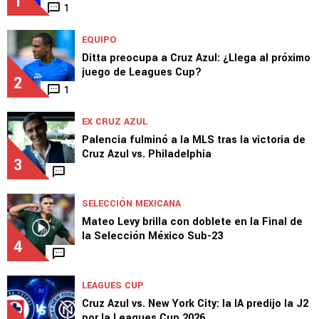
MERCADO
Novedades sobre la salida de Erik Lira de
Cruz Azul
1
1
EQUIPO
Ditta preocupa a Cruz Azul: ¿Llega al próximo
juego de Leagues Cup?
2
1
EX CRUZ AZUL
Palencia fulminó a la MLS tras la victoria de
Cruz Azul vs. Philadelphia
3
SELECCIÓN MEXICANA
Mateo Levy brilla con doblete en la Final de
la Selección México Sub-23
4