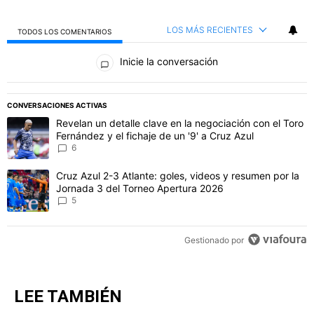
LOS MÁS RECIENTES
TODOS LOS COMENTARIOS
Todos los comentarios
Inicie la conversación
PUBLICIDAD
CONVERSACIONES ACTIVAS
Este listado muestra los artículos con más comentarios en los último
Un artículo de tendencia con el título "Revelan un detalle clave en 
Revelan un detalle clave en la negociación con el Toro
Fernández y el fichaje de un '9' a Cruz Azul
6
Un artículo de tendencia con el título "Cruz Azul 2-3 Atlante: gol
Cruz Azul 2-3 Atlante: goles, videos y resumen por la
Jornada 3 del Torneo Apertura 2026
5
Gestionado por