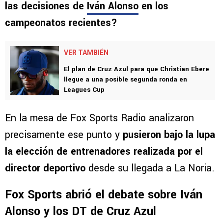
no pasa por los resultados generales del club,
sino por una comparación que abrió la puerta a
nuevas preguntas:
¿qué tanto peso han tenido
las decisiones de
Iván Alonso
en los
campeonatos recientes?
VER TAMBIÉN
El plan de Cruz Azul para que Christian Ebere
llegue a una posible segunda ronda en
Leagues Cup
En la mesa de Fox Sports Radio analizaron
precisamente ese punto y
pusieron bajo la lupa
la elección de entrenadores realizada por el
director deportivo
desde su llegada a La Noria.