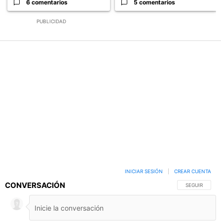
6 comentarios
5 comentarios
PUBLICIDAD
INICIAR SESIÓN
|
CREAR CUENTA
CONVERSACIÓN
SIGA ESTA C
SEGUIR