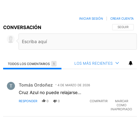
INICIAR SESIÓN
|
CREAR CUENTA
CONVERSACIÓN
SIGA ESTA C
SEGUIR
LOS MÁS RECIENTES
TODOS LOS COMENTARIOS
1
Todos los comentarios
Comentario de Tomás Ordoñez.
Tomás Ordoñez
4 DE MARZO DE 2026
Cruz Azul no puede relajarse...
RESPONDER
0
0
COMPARTIR
MARCAR
COMO
INAPROPIADO