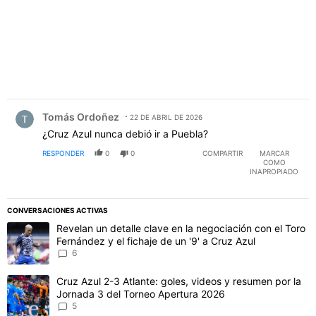
Comentario de Tomás Ordoñez.
Tomás Ordoñez
22 DE ABRIL DE 2026
¿Cruz Azul nunca debió ir a Puebla?
RESPONDER
0
0
COMPARTIR
MARCAR
COMO
INAPROPIADO
CONVERSACIONES ACTIVAS
Este listado muestra los artículos con más comentarios en los último
Un artículo de tendencia con el título "Revelan un detalle clave en 
Revelan un detalle clave en la negociación con el Toro
Fernández y el fichaje de un '9' a Cruz Azul
6
Un artículo de tendencia con el título "Cruz Azul 2-3 Atlante: gol
Cruz Azul 2-3 Atlante: goles, videos y resumen por la
Jornada 3 del Torneo Apertura 2026
5