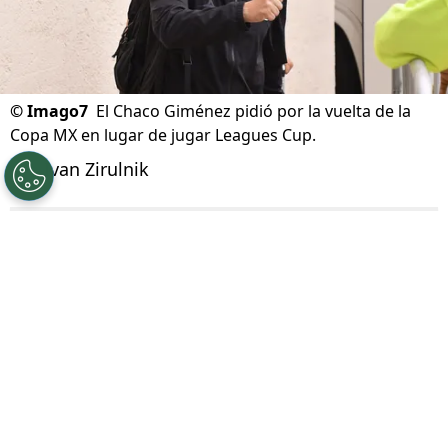
©
Imago7
El Chaco Giménez pidió por la vuelta de la
Copa MX en lugar de jugar Leagues Cup.
Por
Ivan Zirulnik
Síguenos en Google
La
Leagues Cup 2026
volvió a encender una
discusión que crece partido a partido
.
Mientras busca consolidarse como
espectáculo internacional entre la Liga MX y la
MLS,
cada vez son más las voces que