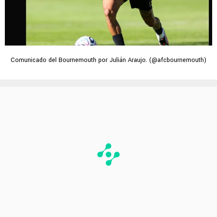
Comunicado del Bournemouth por Julián Araujo. (@afcbournemouth)