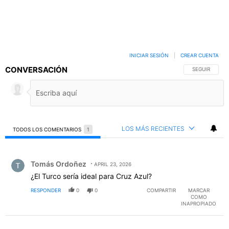
INICIAR SESIÓN
|
CREAR CUENTA
CONVERSACIÓN
SIGA ESTA C
SEGUIR
LOS MÁS RECIENTES
TODOS LOS COMENTARIOS
1
Todos los comentarios
Comentario de Tomás Ordoñez.
Tomás Ordoñez
APRIL 23, 2026
¿El Turco sería ideal para Cruz Azul?
RESPONDER
0
0
COMPARTIR
MARCAR
COMO
INAPROPIADO