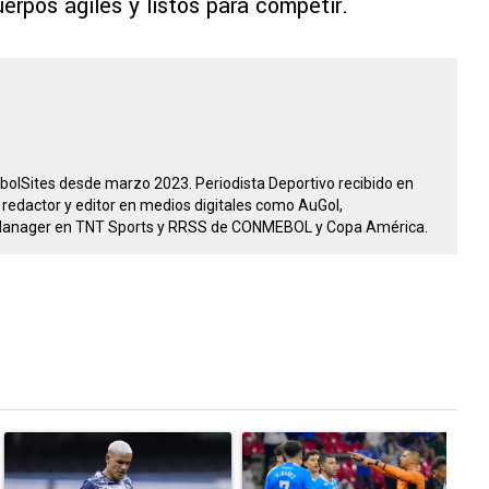
rpos ágiles y listos para competir.
olSites desde marzo 2023. Periodista Deportivo recibido en
edactor y editor en medios digitales como AuGol,
 Manager en TNT Sports y RRSS de CONMEBOL y Copa América.
tarios en los últimos 7 días.
Un artículo de tendencia con el título "Revelan un detalle clave en l
Un artículo de tendencia con el tí
U