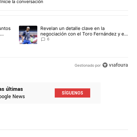
Inicie la conversación
PUBLICIDAD
tarios en los últimos 7 días.
untos
Revelan un detalle clave en la
ncia para Cruz Azul: los puntos que necesitaría para avanzar en la L
Un artículo de tendencia con el título "Revelan un detalle c
negociación con el Toro Fernández y el
fichaje de un '9' a Cruz Azul
6
Gestionado por
as últimas
SÍGUENOS
oogle News