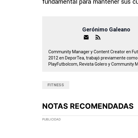
fundamental para mantener sus cue
Gerónimo Galeano
Community Manager y Content Creator en Futb
2012 en DeporTea, trabajó previamente como r
PlayFutbolcom, Revista Golero y Community
FITNESS
NOTAS RECOMENDADAS
Este listado muestra los artículos con más comen
PUBLICIDAD