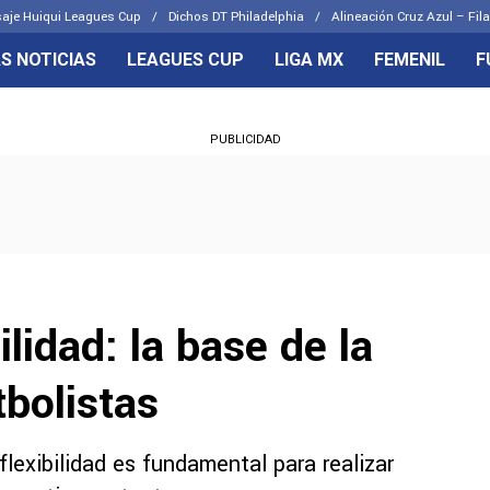
aje Huiqui Leagues Cup
Dichos DT Philadelphia
Alineación Cruz Azul – Fila
S NOTICIAS
LEAGUES CUP
LIGA MX
FEMENIL
F
OS FRENTES
CELESTES
PUBLICIDAD
emenil
Joel Huiqui
Básicas
Erik Lira
 Hidalgo
Charly Rodríguez
ilidad: la base de la
tbolistas
flexibilidad es fundamental para realizar