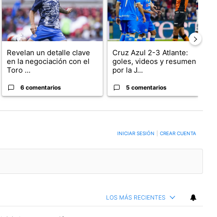
Revelan un detalle clave
Cruz Azul 2-3 Atlante:
en la negociación con el
goles, videos y resumen
Toro ...
por la J...
6 comentarios
5 comentarios
ERSACIÓN PARA RECIBIR NOTIFICACIONES CUANDO SE PUBLIQUEN NUEVOS COMENTARIO
INICIAR SESIÓN
|
CREAR CUENTA
LOS MÁS RECIENTES