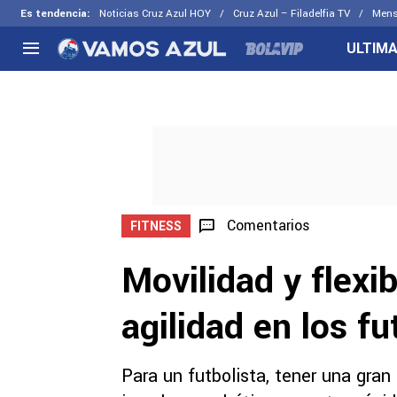
Es tendencia
:
Noticias Cruz Azul HOY
Cruz Azul – Filadelfia TV
Mens
ULTIMA
NACIONAL
FUERA DE LA LIGA
LOS OTR
Liga MX
Concachampions
Futbol F
Apertura 2026
Leagues Cup
Fuerzas 
Más noticias
EX Cruz Azul
Cruz Azul
Selección Mexicana
Comentarios
FITNESS
Movilidad y flexib
agilidad en los fu
Para un futbolista, tener una gran 